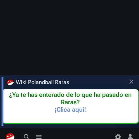
Wiki Polandball Raras
¿Ya te has enterado de lo que ha pasado en
Raras?
¡Clica aquí!
Más a