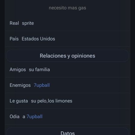
necesito mas gas
Real
sprite
País
Estados Unidos
Relaciones y opiniones
Amigos
su familia
Enemigos
7upball
Le gusta
su pelo,los limones
Odia
a
7upball
Datos